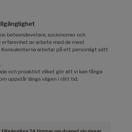
illgänglighet
inns beteendevetare, socionomer och
 erfarenhet av arbete med de mest
Konsulenterna arbetar på ett personligt sätt
.
de och proaktivt vilket gör att vi kan fånga
m uppstår längs vägen i rätt tid.
 tillgängliga 24 timmar om dygnet sju dagar