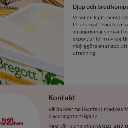
Djup och bred komp
Vi har en legitimerad p
förutom att handleda fam
an ungdomar som är i be
expertis i form av legi
möjliggöra en snabb ut
utredning.
Kontakt
Vill du komma i kontakt med oss fö
placeringsförfrågan?
Ring vår jourtelefon på
010-207 0