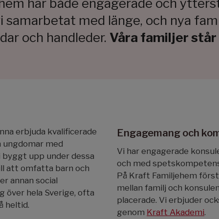
ehem har både engagerade och ytter
vi samarbetat med länge, och nya fam
ldar och handleder.
Våra familjer står
nna erbjuda kvalificerade
Engagemang och kom
ch ungdomar med
Vi har engagerade konsule
vi byggt upp under dessa
och med spetskompetens 
ll att omfatta barn och
På Kraft Familjehem först
r annan social
mellan familj och konsulen
g över hela Sverige, ofta
placerade. Vi erbjuder ocks
 heltid.
genom
Kraft Akademi
.