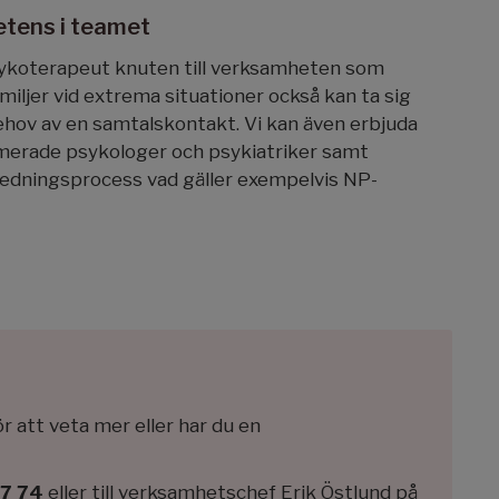
etens i teamet
sykoterapeut knuten till verksamheten som
iljer vid extrema situationer också kan ta sig
hov av en samtalskontakt. Vi kan även erbjuda
timerade psykologer och psykiatriker samt
redningsprocess vad gäller exempelvis NP-
r att veta mer eller har du en
7 74
eller till verksamhetschef Erik Östlund på