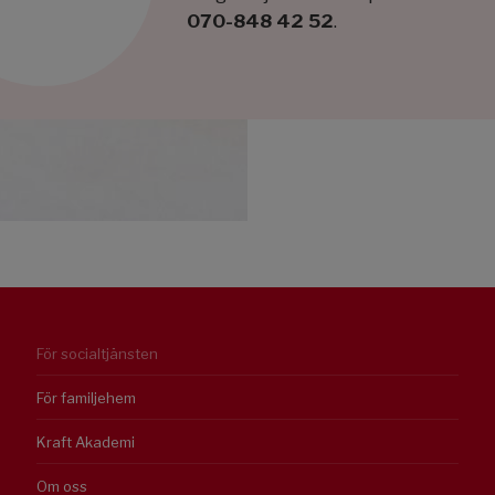
070-848 42 52
.
För socialtjänsten
För familjehem
Kraft Akademi
Om oss