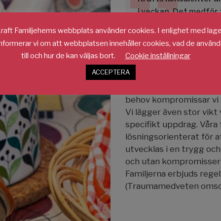
i veckan. Det medför 
placerade.
raft Familjehems webbplats använder cookies. I enlighet med lag
informerar vi om att webbplatsen innehåller cookies, vad de använd
till och hur de kan väljas bort.
Cookie inställningar
Matchning av både f
ACCEPTERA
För att lyckas i arbetet
behov kompromissar vi 
Vi lägger även stor vikt 
specifikt uppdrag. Våra 
lösningsorienterat för a
utvecklas i en trygg oc
och utan kompromisser s
Familjerna erbjuds rege
(Traumamedveten omso