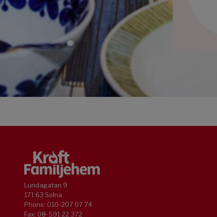
Lundagatan 9
171 63 Solna
Phone: 010-207 07 74
Fax: 08-591 22 372