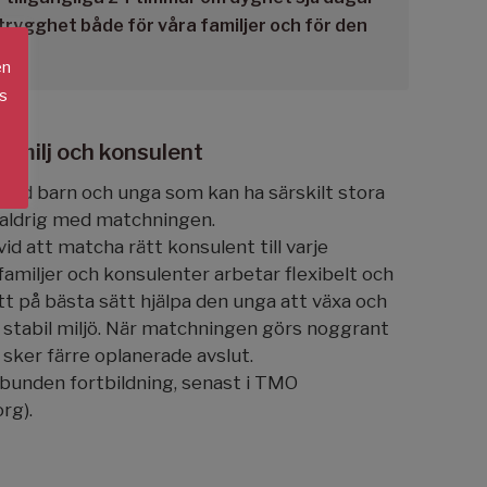
trygghet både för våra familjer och för den
en
s
amilj och konsulent
 med barn och unga som kan ha särskilt stora
aldrig med matchningen.
vid att matcha rätt konsulent till varje
familjer och konsulenter arbetar flexibelt och
tt på bästa sätt hjälpa den unga att växa och
h stabil miljö. När matchningen görs noggrant
ker färre oplanerade avslut.
lbunden fortbildning, senast i TMO
rg).