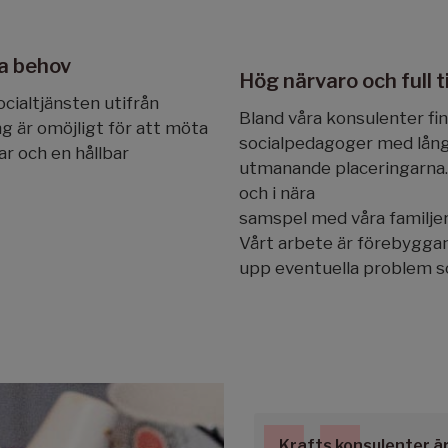
la behov
Hög närvaro och full t
ocialtjänsten utifrån
Bland våra konsulenter f
g är omöjligt för att möta
socialpedagoger med lång
ar och en hållbar
utmanande placeringarna. 
och i nära
samspel med våra familjer
Vårt arbete är förebyggan
upp eventuella problem so
Krafts konsulenter är